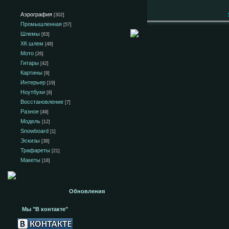
Аэрография
[302]
Промышленная
[57]
Шлемы
[63]
ХК шлем
[48]
Мото
[26]
Гитары
[42]
Картины
[9]
Интерьер
[19]
Ноутбуки
[9]
Восстановление
[7]
Разное
[49]
Модель
[12]
Snowboard
[1]
Эскизы
[38]
Трафареты
[21]
Макеты
[18]
Обновления
Мы "В контакте"