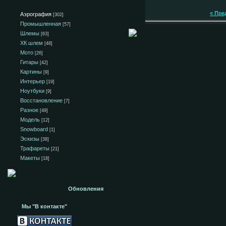
« Пре
Аэрография
[302]
Промышленная
[57]
Шлемы
[63]
ХК шлем
[48]
Мото
[26]
Гитары
[42]
Картины
[9]
Интерьер
[19]
Ноутбуки
[9]
Восстановление
[7]
Разное
[49]
Модель
[12]
Snowboard
[1]
Эскизы
[38]
Трафареты
[21]
Макеты
[18]
Обновления
Мы "В контакте"