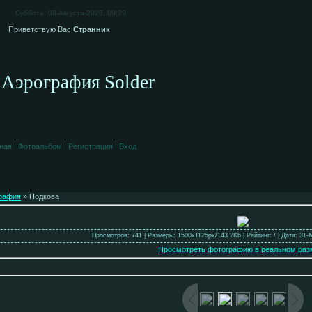
Суббота, 08-Августа-2026, 09:29
Приветствую Вас
Странник
Аэрография Solder
ная
|
Фотоальбом
|
Регистрация
|
Вход
рафия
» Подкова
Просмотров: 741 | Размеры: 1500x1125px/143.2Kb | Рейтинг: / | Дата: 31-
Просмотреть фотографию в реальном раз