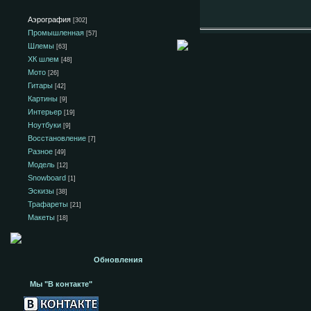
Аэрография
[302]
Промышленная
[57]
Шлемы
[63]
ХК шлем
[48]
Мото
[26]
Гитары
[42]
Картины
[9]
Интерьер
[19]
Ноутбуки
[9]
Восстановление
[7]
Разное
[49]
Модель
[12]
Snowboard
[1]
Эскизы
[38]
Трафареты
[21]
Макеты
[18]
Обновления
Мы "В контакте"