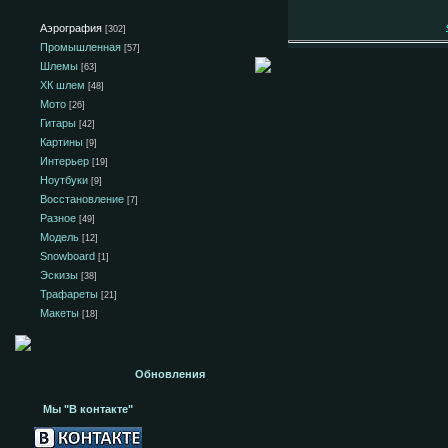
Аэрография
[302]
Промышленная
[57]
Шлемы
[63]
ХК шлем
[48]
Мото
[26]
Гитары
[42]
Картины
[9]
Интерьер
[19]
Ноутбуки
[9]
Восстановление
[7]
Разное
[49]
Модель
[12]
Snowboard
[1]
Эскизы
[38]
Трафареты
[21]
Макеты
[18]
Обновления
Мы "В контакте"