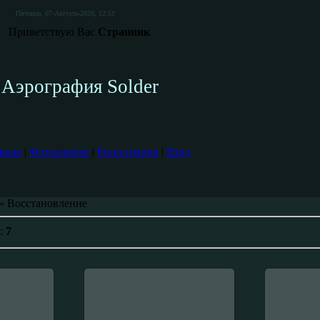
Пятница, 07-Августа-2026, 12:51
Приветствую Вас
Странник
Аэрография Solder
вная
|
Фотоальбом
|
Регистрация
|
Вход
» Восстановление
е:
7
10-Июня-2008
0
16