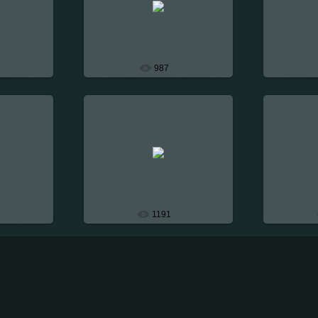
Восстановление аэрографии на
переднем крыле и бампере
Dark
Exclusive_Dark
987
20-Ноября-2007
20
007
Восстановление аэрографии
Восстан
переднего бампера
за
Dark
Exclusive_Dark
1191