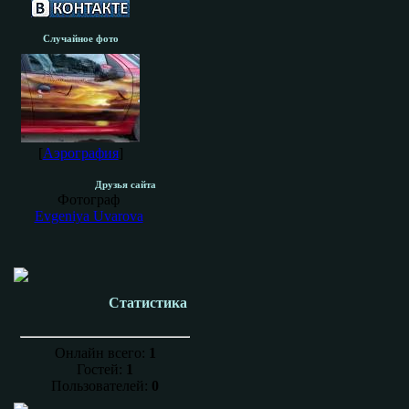
Случайное фото
[
Аэрография
]
Друзья сайта
Фотограф
Evgeniya Uvarova
Статистика
Онлайн всего:
1
Гостей:
1
Пользователей:
0