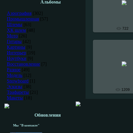
Альбомы
Exclusive_
Аэрография
[302]
Промышленная
[57]
Шлемы
[63]
722
ХК шлем
[48]
Мото
[26]
Гитары
[42]
Картины
[9]
Интерьер
[19]
Ноутбуки
[9]
27-Ноября-2
Восстановление
[7]
Exclusive_
Разное
[49]
Модель
[12]
Snowboard
[1]
Эскизы
[38]
1209
Трафареты
[21]
Макеты
[18]
Обновления
Мы "В контакте"