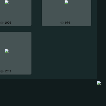
Exclusive_Dark
Exclusive_Dark
1006
976
-Ноября-2007
овление аэрографии
днего бампера
Exclusive_Dark
1242