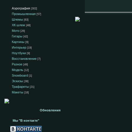
Аэрография
[302]
Промышленная
[57]
Шлемы
[63]
ХК шлем
[48]
Мото
[26]
Гитары
[42]
Картины
[9]
Интерьер
[19]
Ноутбуки
[9]
Восстановление
[7]
Разное
[49]
Модель
[12]
Snowboard
[1]
Эскизы
[38]
Трафареты
[21]
Макеты
[18]
Обновления
Мы "В контакте"