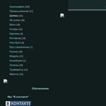
Аэрография
[302]
Промышленная
[57]
Шлемы
[63]
ХК шлем
[48]
Мото
[26]
Гитары
[42]
Картины
[9]
Интерьер
[19]
Ноутбуки
[9]
Восстановление
[7]
Разное
[49]
Модель
[12]
Snowboard
[1]
Эскизы
[38]
Трафареты
[21]
Макеты
[18]
Обновления
Мы "В контакте"