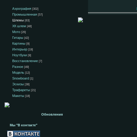
Аэрография
[302]
Промышленная
[57]
Шлемы
[63]
ХК шлем
[48]
Мото
[26]
Гитары
[42]
Картины
[9]
Интерьер
[19]
Ноутбуки
[9]
Восстановление
[7]
Разное
[49]
Модель
[12]
Snowboard
[1]
Эскизы
[38]
Трафареты
[21]
Макеты
[18]
Обновления
Мы "В контакте"