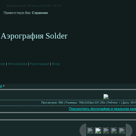
Воскресенье, 09-Августа-2026, 16:10
Приветствую Вас
Странник
Аэрография Solder
ная
|
Фотоальбом
|
Регистрация
|
Вход
ы
»
Просмотров: 884 | Размеры: 768x1024px/167.2Kb | Рейтинг: / | Дата: 09-
Просмотреть фотографию в реальном раз