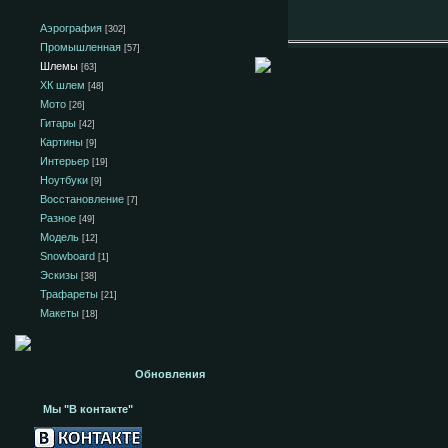
Аэрография
[302]
Промышленная
[57]
Шлемы
[63]
ХК шлем
[48]
Мото
[26]
Гитары
[42]
Картины
[9]
Интерьер
[19]
Ноутбуки
[9]
Восстановление
[7]
Разное
[49]
Модель
[12]
Snowboard
[1]
Эскизы
[38]
Трафареты
[21]
Макеты
[18]
Обновления
Мы "В контакте"