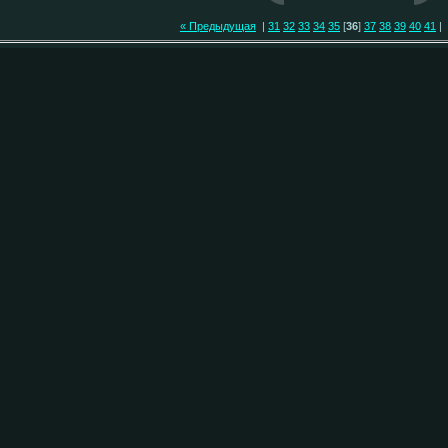
« Предыдущая
|
31
32
33
34
35
[
36
]
37
38
39
40
41
|