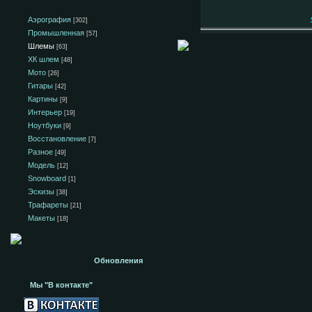
Аэрография
[302]
Промышленная
[57]
Шлемы
[63]
ХК шлем
[48]
Мото
[26]
Гитары
[42]
Картины
[9]
Интерьер
[19]
Ноутбуки
[9]
Восстановление
[7]
Разное
[49]
Модель
[12]
Snowboard
[1]
Эскизы
[38]
Трафареты
[21]
Макеты
[18]
Обновления
Мы "В контакте"