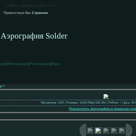
Суббота, 08-Августа-2026, 15:05
Приветствую Вас
Странник
Аэрография Solder
ная
|
Фотоальбом
|
Регистрация
|
Вход
ы
»
Просмотров: 1015 | Размеры: 1024x768px/150.3Kb | Рейтинг: / | Дата: 09
Просмотреть фотографию в реальном раз