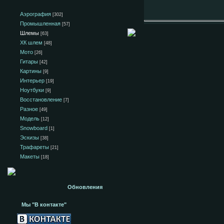
Аэрография
[302]
Промышленная
[57]
Шлемы
[63]
ХК шлем
[48]
Мото
[26]
Гитары
[42]
Картины
[9]
Интерьер
[19]
Ноутбуки
[9]
Восстановление
[7]
Разное
[49]
Модель
[12]
Snowboard
[1]
Эскизы
[38]
Трафареты
[21]
Макеты
[18]
Обновления
Мы "В контакте"