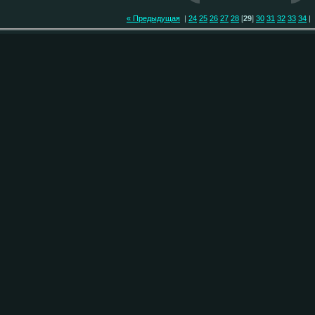
« Предыдущая
|
24
25
26
27
28
[
29
]
30
31
32
33
34
|