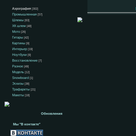
Аэрография
[302]
Промышленная
[57]
Шлемы
[63]
ХК шлем
[48]
Мото
[26]
Гитары
[42]
Картины
[9]
Интерьер
[19]
Ноутбуки
[9]
Восстановление
[7]
Разное
[49]
Модель
[12]
Snowboard
[1]
Эскизы
[38]
Трафареты
[21]
Макеты
[18]
Обновления
Мы "В контакте"