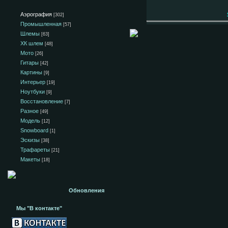
Аэрография
[302]
Промышленная
[57]
Шлемы
[63]
ХК шлем
[48]
Мото
[26]
Гитары
[42]
Картины
[9]
Интерьер
[19]
Ноутбуки
[9]
Восстановление
[7]
Разное
[49]
Модель
[12]
Snowboard
[1]
Эскизы
[38]
Трафареты
[21]
Макеты
[18]
Обновления
Мы "В контакте"