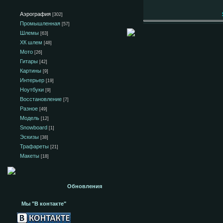
Аэрография
[302]
Промышленная
[57]
Шлемы
[63]
ХК шлем
[48]
Мото
[26]
Гитары
[42]
Картины
[9]
Интерьер
[19]
Ноутбуки
[9]
Восстановление
[7]
Разное
[49]
Модель
[12]
Snowboard
[1]
Эскизы
[38]
Трафареты
[21]
Макеты
[18]
Обновления
Мы "В контакте"