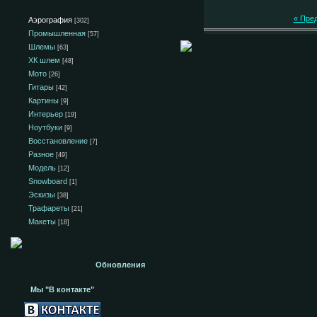
« Пре
Аэрография
[302]
Промышленная
[57]
Шлемы
[63]
ХК шлем
[48]
Мото
[26]
Гитары
[42]
Картины
[9]
Интерьер
[19]
Ноутбуки
[9]
Восстановление
[7]
Разное
[49]
Модель
[12]
Snowboard
[1]
Эскизы
[38]
Трафареты
[21]
Макеты
[18]
Обновления
Мы "В контакте"