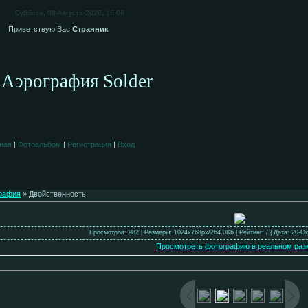
Суббота, 08-Августа-2026, 16:06
Приветствую Вас
Странник
Аэрография Solder
ная
|
Фотоальбом
|
Регистрация
|
Вход
рафия
» Двойственность
Просмотров: 982 | Размеры: 1024x768px/264.0Kb | Рейтинг: / | Дата: 20-О
Просмотреть фотографию в реальном раз