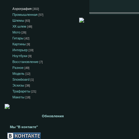
Аэрография
[302]
Промышленная
[57]
Шлемы
[63]
ХК шлем
[48]
Мото
[26]
Гитары
[42]
Картины
[9]
Интерьер
[19]
Ноутбуки
[9]
Восстановление
[7]
Разное
[49]
Модель
[12]
Snowboard
[1]
Эскизы
[38]
Трафареты
[21]
Макеты
[18]
Обновления
Мы "В контакте"