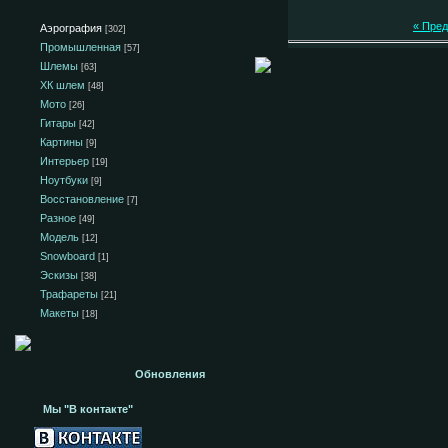
« Пре
Аэрография
[302]
Промышленная
[57]
Шлемы
[63]
ХК шлем
[48]
Мото
[26]
Гитары
[42]
Картины
[9]
Интерьер
[19]
Ноутбуки
[9]
Восстановление
[7]
Разное
[49]
Модель
[12]
Snowboard
[1]
Эскизы
[38]
Трафареты
[21]
Макеты
[18]
Обновления
Мы "В контакте"