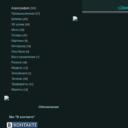
« Пре
Аэрография
[302]
Промышленная
[57]
Шлемы
[63]
ХК шлем
[48]
Мото
[26]
Гитары
[42]
Картины
[9]
Интерьер
[19]
Ноутбуки
[9]
Восстановление
[7]
Разное
[49]
Модель
[12]
Snowboard
[1]
Эскизы
[38]
Трафареты
[21]
Макеты
[18]
Обновления
Мы "В контакте"