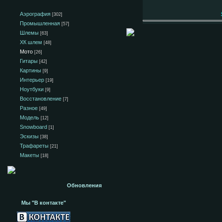
Аэрография
[302]
Промышленная
[57]
Шлемы
[63]
ХК шлем
[48]
Мото
[26]
Гитары
[42]
Картины
[9]
Интерьер
[19]
Ноутбуки
[9]
Восстановление
[7]
Разное
[49]
Модель
[12]
Snowboard
[1]
Эскизы
[38]
Трафареты
[21]
Макеты
[18]
Обновления
Мы "В контакте"