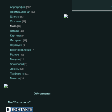
Аэрография
[302]
Промышленная
[57]
Шлемы
[63]
ХК шлем
[48]
Мото
[26]
Гитары
[42]
Картины
[9]
Интерьер
[19]
Ноутбуки
[9]
Восстановление
[7]
Разное
[49]
Модель
[12]
Snowboard
[1]
Эскизы
[38]
Трафареты
[21]
Макеты
[18]
Обновления
Мы "В контакте"