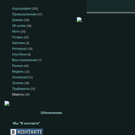
Аэрография
[302]
Промышленная
[57]
Шлемы
[63]
ХК шлем
[48]
Мото
[26]
Гитары
[42]
Картины
[9]
Интерьер
[19]
Ноутбуки
[9]
Восстановление
[7]
Разное
[49]
Модель
[12]
Snowboard
[1]
Эскизы
[38]
Трафареты
[21]
Макеты
[18]
Обновления
Мы "В контакте"