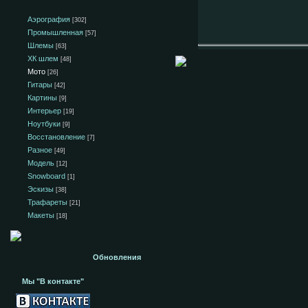
Аэрография
[302]
Промышленная
[57]
Шлемы
[63]
ХК шлем
[48]
Мото
[26]
Гитары
[42]
Картины
[9]
Интерьер
[19]
Ноутбуки
[9]
Восстановление
[7]
Разное
[49]
Модель
[12]
Snowboard
[1]
Эскизы
[38]
Трафареты
[21]
Макеты
[18]
Обновления
Мы "В контакте"