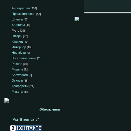
Аэрография
[302]
Промышленная
[57]
Шлемы
[63]
ХК шлем
[48]
Мото
[26]
Гитары
[42]
Картины
[9]
Интерьер
[19]
Ноутбуки
[9]
Восстановление
[7]
Разное
[49]
Модель
[12]
Snowboard
[1]
Эскизы
[38]
Трафареты
[21]
Макеты
[18]
Обновления
Мы "В контакте"