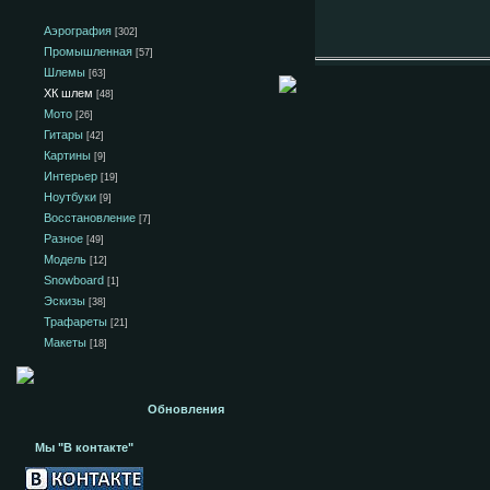
Аэрография
[302]
Промышленная
[57]
Шлемы
[63]
ХК шлем
[48]
Мото
[26]
Гитары
[42]
Картины
[9]
Интерьер
[19]
Ноутбуки
[9]
Восстановление
[7]
Разное
[49]
Модель
[12]
Snowboard
[1]
Эскизы
[38]
Трафареты
[21]
Макеты
[18]
Обновления
Мы "В контакте"