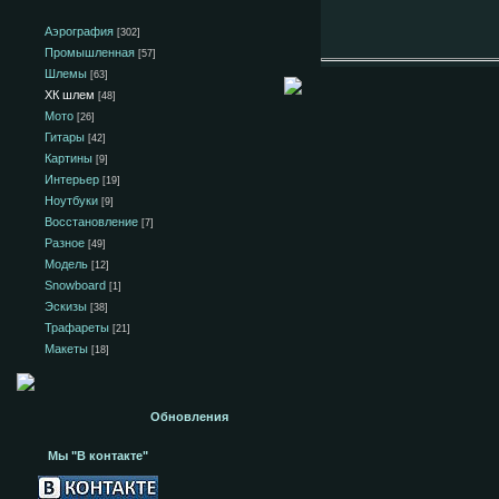
Аэрография
[302]
Промышленная
[57]
Шлемы
[63]
ХК шлем
[48]
Мото
[26]
Гитары
[42]
Картины
[9]
Интерьер
[19]
Ноутбуки
[9]
Восстановление
[7]
Разное
[49]
Модель
[12]
Snowboard
[1]
Эскизы
[38]
Трафареты
[21]
Макеты
[18]
Обновления
Мы "В контакте"