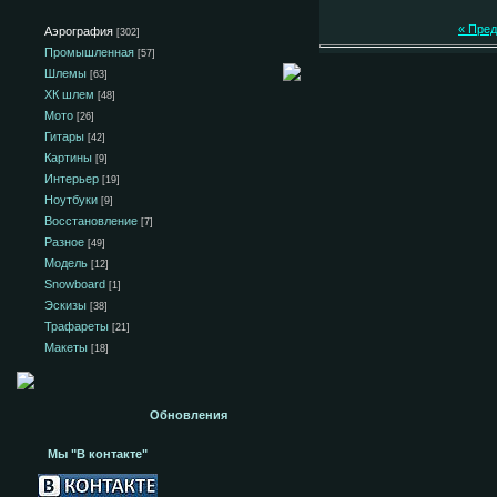
« Пре
Аэрография
[302]
Промышленная
[57]
Шлемы
[63]
ХК шлем
[48]
Мото
[26]
Гитары
[42]
Картины
[9]
Интерьер
[19]
Ноутбуки
[9]
Восстановление
[7]
Разное
[49]
Модель
[12]
Snowboard
[1]
Эскизы
[38]
Трафареты
[21]
Макеты
[18]
Обновления
Мы "В контакте"