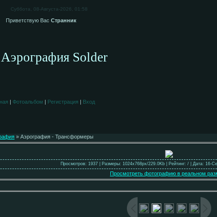
Суббота, 08-Августа-2026, 01:58
Приветствую Вас
Странник
Аэрография Solder
ная
|
Фотоальбом
|
Регистрация
|
Вход
рафия
» Аэрография - Трансформеры
Просмотров: 1937 | Размеры: 1024x768px/229.0Kb | Рейтинг: / | Дата: 16-С
Просмотреть фотографию в реальном раз