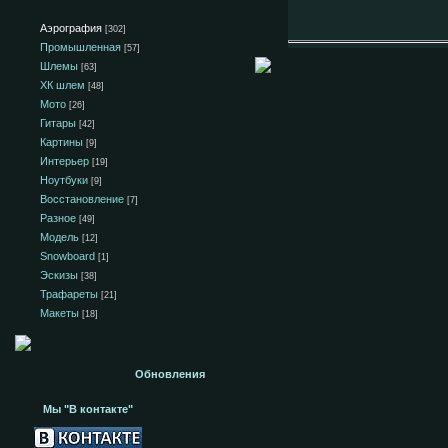
Аэрография
[302]
Промышленная
[57]
Шлемы
[63]
ХК шлем
[48]
Мото
[26]
Гитары
[42]
Картины
[9]
Интерьер
[19]
Ноутбуки
[9]
Восстановление
[7]
Разное
[49]
Модель
[12]
Snowboard
[1]
Эскизы
[38]
Трафареты
[21]
Макеты
[18]
Обновления
Мы "В контакте"