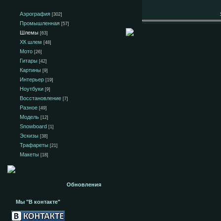
Аэрография
[302]
Промышленная
[57]
Шлемы
[63]
ХК шлем
[48]
Мото
[26]
Гитары
[42]
Картины
[9]
Интерьер
[19]
Ноутбуки
[9]
Восстановление
[7]
Разное
[49]
Модель
[12]
Snowboard
[1]
Эскизы
[38]
Трафареты
[21]
Макеты
[18]
Обновления
Мы "В контакте"