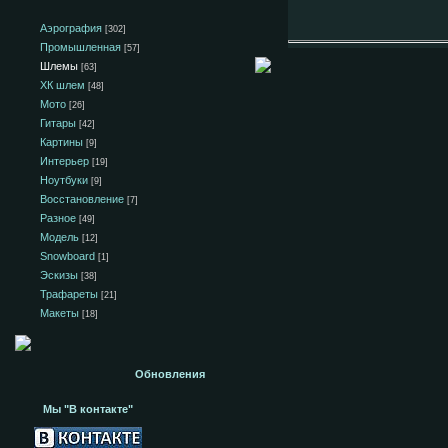
Аэрография
[302]
Промышленная
[57]
Шлемы
[63]
ХК шлем
[48]
Мото
[26]
Гитары
[42]
Картины
[9]
Интерьер
[19]
Ноутбуки
[9]
Восстановление
[7]
Разное
[49]
Модель
[12]
Snowboard
[1]
Эскизы
[38]
Трафареты
[21]
Макеты
[18]
Обновления
Мы "В контакте"