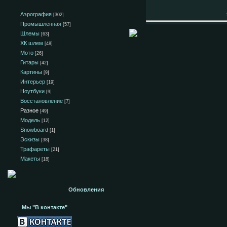
Аэрография
[302]
Промышленная
[57]
Шлемы
[63]
ХК шлем
[48]
Мото
[26]
Гитары
[42]
Картины
[9]
Интерьер
[19]
Ноутбуки
[9]
Восстановление
[7]
Разное
[49]
Модель
[12]
Snowboard
[1]
Эскизы
[38]
Трафареты
[21]
Макеты
[18]
Обновления
Мы "В контакте"