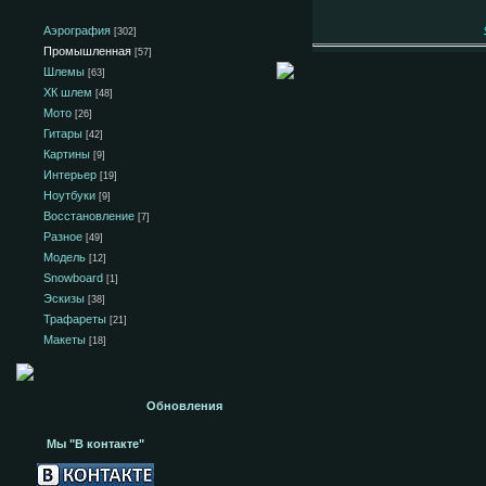
Аэрография
[302]
Промышленная
[57]
Шлемы
[63]
ХК шлем
[48]
Мото
[26]
Гитары
[42]
Картины
[9]
Интерьер
[19]
Ноутбуки
[9]
Восстановление
[7]
Разное
[49]
Модель
[12]
Snowboard
[1]
Эскизы
[38]
Трафареты
[21]
Макеты
[18]
Обновления
Мы "В контакте"