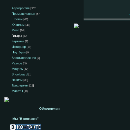
Аэрография
[302]
Промышленная
[57]
Шлемы
[63]
ХК шлем
[48]
Мото
[26]
Гитары
[42]
Картины
[9]
Интерьер
[19]
Ноутбуки
[9]
Восстановление
[7]
Разное
[49]
Модель
[12]
Snowboard
[1]
Эскизы
[38]
Трафареты
[21]
Макеты
[18]
Обновления
Мы "В контакте"