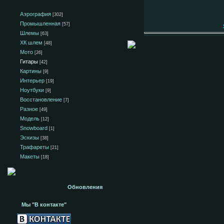
Аэрография
[302]
Промышленная
[57]
Шлемы
[63]
ХК шлем
[48]
Мото
[26]
Гитары
[42]
Картины
[9]
Интерьер
[19]
Ноутбуки
[9]
Восстановление
[7]
Разное
[49]
Модель
[12]
Snowboard
[1]
Эскизы
[38]
Трафареты
[21]
Макеты
[18]
Обновления
Мы "В контакте"