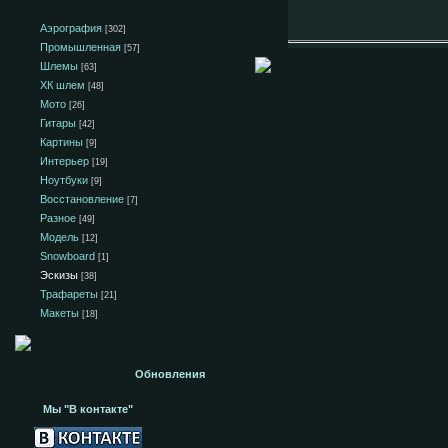
Аэрография
[302]
Промышленная
[57]
Шлемы
[63]
ХК шлем
[48]
Мото
[26]
Гитары
[42]
Картины
[9]
Интерьер
[19]
Ноутбуки
[9]
Восстановление
[7]
Разное
[49]
Модель
[12]
Snowboard
[1]
Эскизы
[38]
Трафареты
[21]
Макеты
[18]
Обновления
Мы "В контакте"