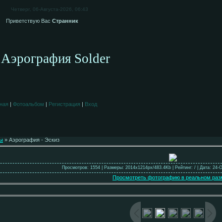
Четверг, 06-Августа-2026, 06:43
Приветствую Вас
Странник
Аэрография Solder
ная
|
Фотоальбом
|
Регистрация
|
Вход
ы
» Аэрография - Эскиз
Просмотров: 1554 | Размеры: 2014x1214px/483.4Kb | Рейтинг: / | Дата: 24-
Просмотреть фотографию в реальном раз