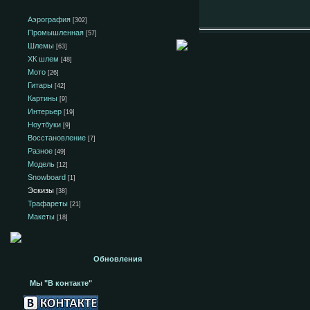
Аэрография
[302]
Промышленная
[57]
Шлемы
[63]
ХК шлем
[48]
Мото
[26]
Гитары
[42]
Картины
[9]
Интерьер
[19]
Ноутбуки
[9]
Восстановление
[7]
Разное
[49]
Модель
[12]
Snowboard
[1]
Эскизы
[38]
Трафареты
[21]
Макеты
[18]
Обновления
Мы "В контакте"