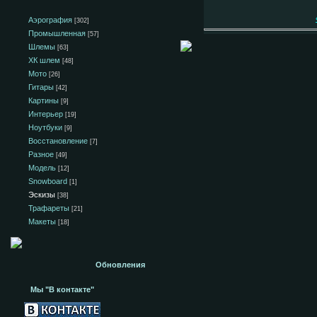
Аэрография
[302]
Промышленная
[57]
Шлемы
[63]
ХК шлем
[48]
Мото
[26]
Гитары
[42]
Картины
[9]
Интерьер
[19]
Ноутбуки
[9]
Восстановление
[7]
Разное
[49]
Модель
[12]
Snowboard
[1]
Эскизы
[38]
Трафареты
[21]
Макеты
[18]
Обновления
Мы "В контакте"