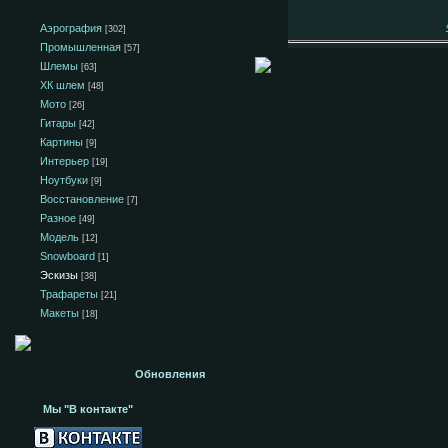
Аэрография
[302]
Промышленная
[57]
Шлемы
[63]
ХК шлем
[48]
Мото
[26]
Гитары
[42]
Картины
[9]
Интерьер
[19]
Ноутбуки
[9]
Восстановление
[7]
Разное
[49]
Модель
[12]
Snowboard
[1]
Эскизы
[38]
Трафареты
[21]
Макеты
[18]
Обновления
Мы "В контакте"