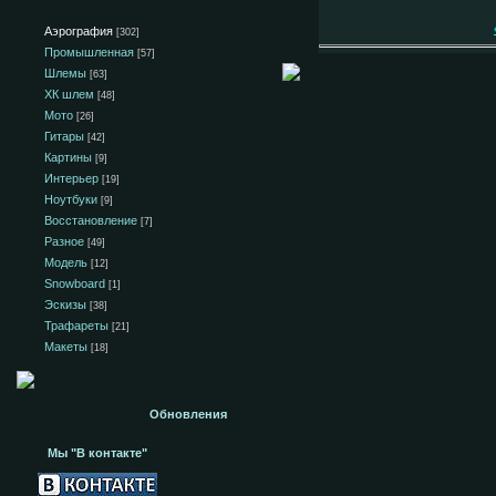
Аэрография
[302]
Промышленная
[57]
Шлемы
[63]
ХК шлем
[48]
Мото
[26]
Гитары
[42]
Картины
[9]
Интерьер
[19]
Ноутбуки
[9]
Восстановление
[7]
Разное
[49]
Модель
[12]
Snowboard
[1]
Эскизы
[38]
Трафареты
[21]
Макеты
[18]
Обновления
Мы "В контакте"