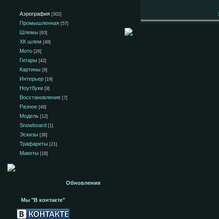
Аэрография
[302]
Промышленная
[57]
Шлемы
[63]
ХК шлем
[48]
Мото
[26]
Гитары
[42]
Картины
[9]
Интерьер
[19]
Ноутбуки
[9]
Восстановление
[7]
Разное
[49]
Модель
[12]
Snowboard
[1]
Эскизы
[38]
Трафареты
[21]
Макеты
[18]
Обновления
Мы "В контакте"