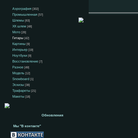
Аэрография
[302]
Промышленная
[57]
Шлемы
[63]
ХК шлем
[48]
Мото
[26]
Гитары
[42]
Картины
[9]
Интерьер
[19]
Ноутбуки
[9]
Восстановление
[7]
Разное
[49]
Модель
[12]
Snowboard
[1]
Эскизы
[38]
Трафареты
[21]
Макеты
[18]
Обновления
Мы "В контакте"