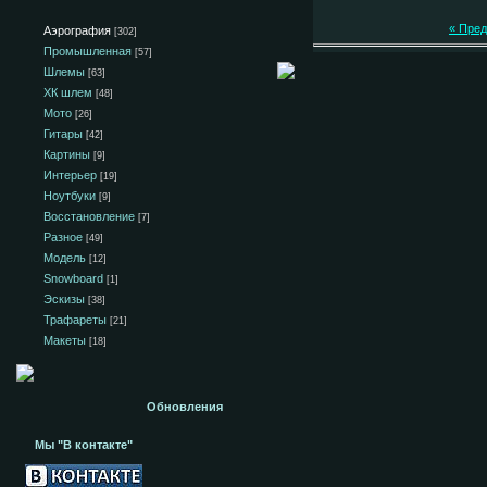
« Пре
Аэрография
[302]
Промышленная
[57]
Шлемы
[63]
ХК шлем
[48]
Мото
[26]
Гитары
[42]
Картины
[9]
Интерьер
[19]
Ноутбуки
[9]
Восстановление
[7]
Разное
[49]
Модель
[12]
Snowboard
[1]
Эскизы
[38]
Трафареты
[21]
Макеты
[18]
Обновления
Мы "В контакте"