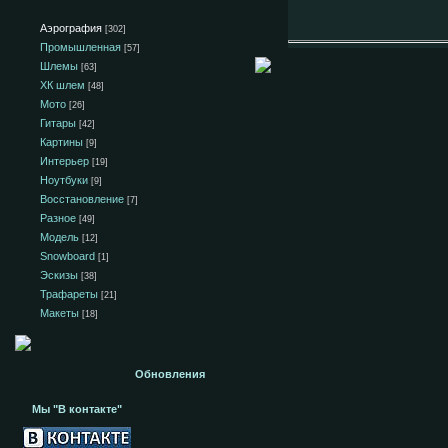
Аэрография
[302]
Промышленная
[57]
Шлемы
[63]
ХК шлем
[48]
Мото
[26]
Гитары
[42]
Картины
[9]
Интерьер
[19]
Ноутбуки
[9]
Восстановление
[7]
Разное
[49]
Модель
[12]
Snowboard
[1]
Эскизы
[38]
Трафареты
[21]
Макеты
[18]
Обновления
Мы "В контакте"