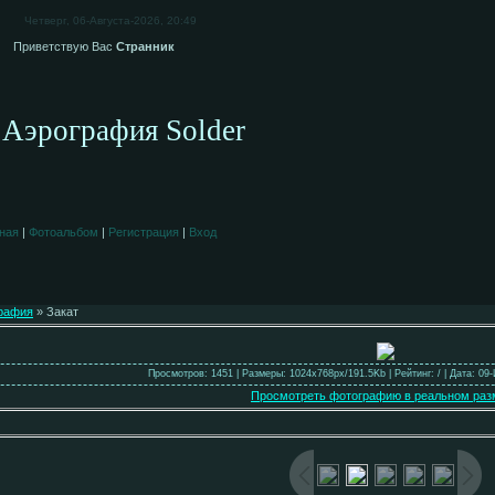
Четверг, 06-Августа-2026, 20:49
Приветствую Вас
Странник
Аэрография Solder
ная
|
Фотоальбом
|
Регистрация
|
Вход
рафия
» Закат
Просмотров: 1451 | Размеры: 1024x768px/191.5Kb | Рейтинг: / | Дата: 09
Просмотреть фотографию в реальном раз