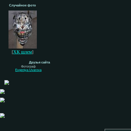
Случайное фото
[
ХК шлем
]
Друзья сайта
Фотограф
Evgeniya Uvarova