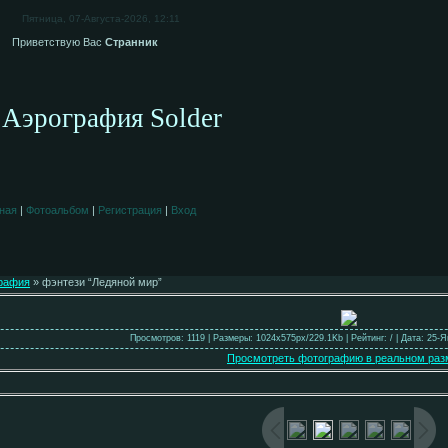
Пятница, 07-Августа-2026, 12:11
Приветствую Вас
Странник
Аэрография Solder
ная
|
Фотоальбом
|
Регистрация
|
Вход
рафия
» фэнтези “Ледяной мир”
Просмотров: 1119 | Размеры: 1024x575px/229.1Kb | Рейтинг: / | Дата: 25-
Просмотреть фотографию в реальном раз