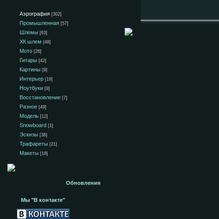
Аэрография
[302]
Промышленная
[57]
Шлемы
[63]
ХК шлем
[48]
Мото
[26]
Гитары
[42]
Картины
[9]
Интерьер
[19]
Ноутбуки
[9]
Восстановление
[7]
Разное
[49]
Модель
[12]
Snowboard
[1]
Эскизы
[38]
Трафареты
[21]
Макеты
[18]
Обновления
Мы "В контакте"