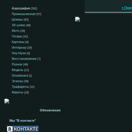
« Пре
Аэрография
[302]
Промышленная
[57]
Шлемы
[63]
ХК шлем
[48]
Мото
[26]
Гитары
[42]
Картины
[9]
Интерьер
[19]
Ноутбуки
[9]
Восстановление
[7]
Разное
[49]
Модель
[12]
Snowboard
[1]
Эскизы
[38]
Трафареты
[21]
Макеты
[18]
Обновления
Мы "В контакте"