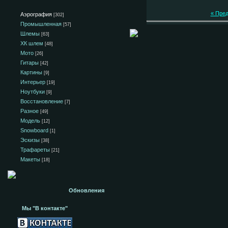
« Пре
Аэрография
[302]
Промышленная
[57]
Шлемы
[63]
ХК шлем
[48]
Мото
[26]
Гитары
[42]
Картины
[9]
Интерьер
[19]
Ноутбуки
[9]
Восстановление
[7]
Разное
[49]
Модель
[12]
Snowboard
[1]
Эскизы
[38]
Трафареты
[21]
Макеты
[18]
Обновления
Мы "В контакте"