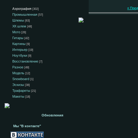
« Пре
Аэрография
[302]
Промышленная
[57]
Шлемы
[63]
ХК шлем
[48]
Мото
[26]
Гитары
[42]
Картины
[9]
Интерьер
[19]
Ноутбуки
[9]
Восстановление
[7]
Разное
[49]
Модель
[12]
Snowboard
[1]
Эскизы
[38]
Трафареты
[21]
Макеты
[18]
Обновления
Мы "В контакте"