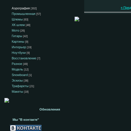
« Пре
Аэрография
[302]
Промышленная
[57]
Шлемы
[63]
ХК шлем
[48]
Мото
[26]
Гитары
[42]
Картины
[9]
Интерьер
[19]
Ноутбуки
[9]
Восстановление
[7]
Разное
[49]
Модель
[12]
Snowboard
[1]
Эскизы
[38]
Трафареты
[21]
Макеты
[18]
Обновления
Мы "В контакте"