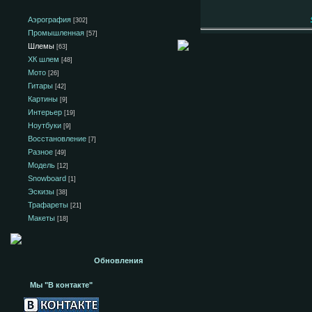
Аэрография
[302]
Промышленная
[57]
Шлемы
[63]
ХК шлем
[48]
Мото
[26]
Гитары
[42]
Картины
[9]
Интерьер
[19]
Ноутбуки
[9]
Восстановление
[7]
Разное
[49]
Модель
[12]
Snowboard
[1]
Эскизы
[38]
Трафареты
[21]
Макеты
[18]
Обновления
Мы "В контакте"