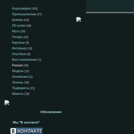
Аэрография
[302]
Промышленная
[57]
Шлемы
[63]
ХК шлем
[48]
Мото
[26]
Гитары
[42]
Картины
[9]
Интерьер
[19]
Ноутбуки
[9]
Восстановление
[7]
Разное
[49]
Модель
[12]
Snowboard
[1]
Эскизы
[38]
Трафареты
[21]
Макеты
[18]
Обновления
Мы "В контакте"