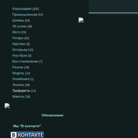
Аэрография
[302]
Промышленная
[57]
Шлемы
[63]
ХК шлем
[48]
Мото
[26]
Гитары
[42]
Картины
[9]
Интерьер
[19]
Ноутбуки
[9]
Восстановление
[7]
Разное
[49]
Модель
[12]
Snowboard
[1]
Эскизы
[38]
Трафареты
[21]
Макеты
[18]
Обновления
Мы "В контакте"